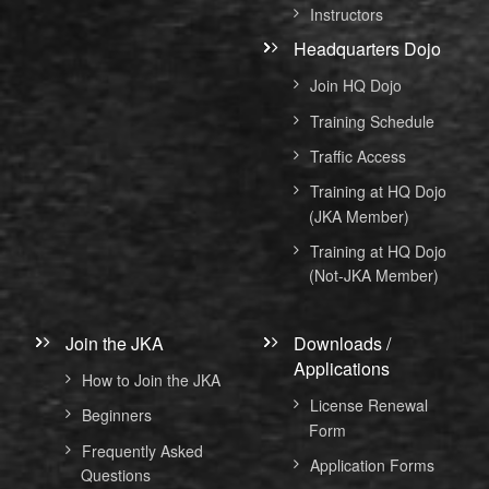
Instructors
Headquarters Dojo
Join HQ Dojo
Training Schedule
Traffic Access
Training at HQ Dojo
(JKA Member)
Training at HQ Dojo
(Not-JKA Member)
Join the JKA
Downloads /
Applications
How to Join the JKA
License Renewal
Beginners
Form
Frequently Asked
Application Forms
Questions