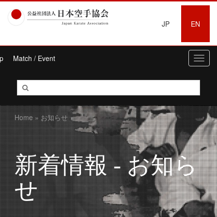
JP
EN
p
Match / Event
Toggl
navig
Home
» お知らせ
新着情報 - お知ら
せ