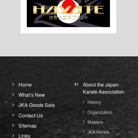
Home
About the Japan
Karate Association
What’s New
History
JKA Goods Sale
Organization
Contact Us
Masters
Sitemap
JKA Karate
Links