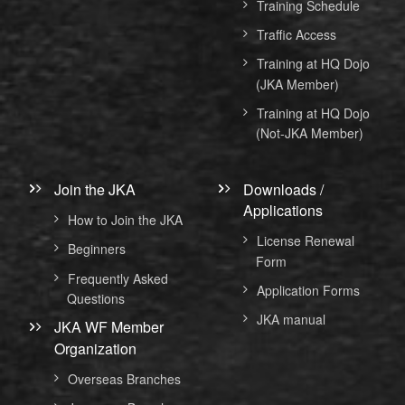
Training Schedule
Traffic Access
Training at HQ Dojo
(JKA Member)
Training at HQ Dojo
(Not-JKA Member)
Join the JKA
Downloads /
Applications
How to Join the JKA
License Renewal
Beginners
Form
Frequently Asked
Application Forms
Questions
JKA manual
JKA WF Member
Organization
Overseas Branches