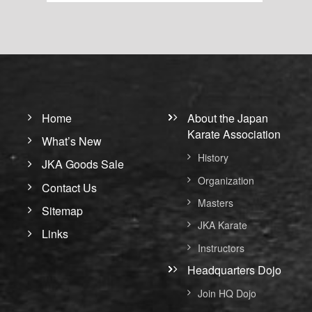
Home
About the Japan
Karate Association
What’s New
History
JKA Goods Sale
Organization
Contact Us
Masters
Sitemap
JKA Karate
Links
Instructors
Headquarters Dojo
Join HQ Dojo