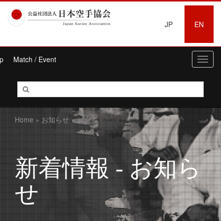
JP
EN
p
Match / Event
Toggl
navig
Home
» お知らせ
新着情報 - お知ら
せ