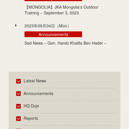
【MONGOLIA】JKA Mongolia’s Outdoor
Training – September 3, 2023
2023年09月04日（Mon）
Announcements
Sad News – Gen. Hareb Khalifa Ben Hader –
Latest News
Announcements
HQ Dojo
Reports