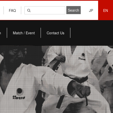
FAQ
JP
EN
n
Match / Event
Contact Us