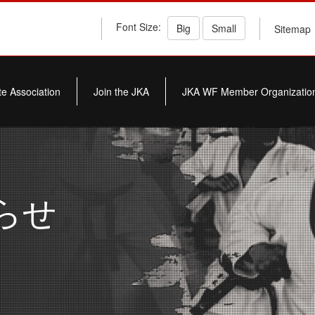
Font Size:
Big
Small
Sitemap
e Association
Join the JKA
JKA WF Member Organizatio
知らせ