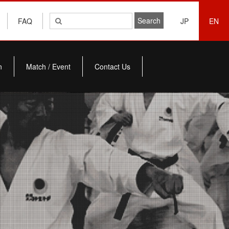
FAQ
JP
EN
n
Match / Event
Contact Us