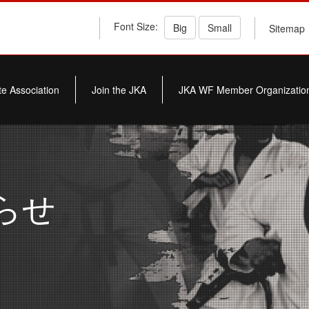
Font Size:
Big
Small
Sitemap
e Association
Join the JKA
JKA WF Member Organizatio
知らせ