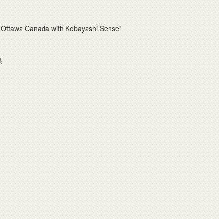
ttawa Canada with Kobayashi Sensei
果