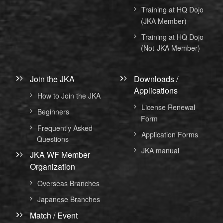
Training at HQ Dojo
(JKA Member)
Training at HQ Dojo
(Not-JKA Member)
Join the JKA
Downloads /
Applications
How to Join the JKA
License Renewal
Beginners
Form
Frequently Asked
Application Forms
Questions
JKA manual
JKA WF Member
Organization
Overseas Branches
Japanese Branches
Match / Event