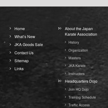
Home
About the Japan
Karate Association
What’s New
History
JKA Goods Sale
Organization
Contact Us
Masters
Sitemap
JKA Karate
Links
Instructors
Headquarters Dojo
Join HQ Dojo
Training Schedule
Traffic Access