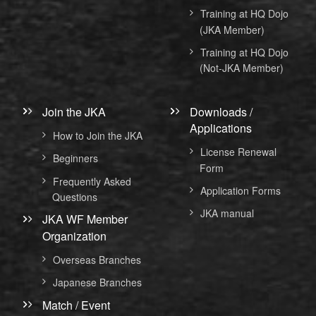
Training at HQ Dojo
(JKA Member)
Training at HQ Dojo
(Not-JKA Member)
Join the JKA
Downloads /
Applications
How to Join the JKA
License Renewal
Beginners
Form
Frequently Asked
Application Forms
Questions
JKA manual
JKA WF Member
Organization
Overseas Branches
Japanese Branches
Match / Event