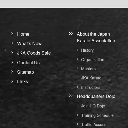
Home
About the Japan
Karate Association
What’s New
History
JKA Goods Sale
Organization
Contact Us
Masters
Sitemap
JKA Karate
Links
Instructors
Headquarters Dojo
Join HQ Dojo
Training Schedule
Traffic Access