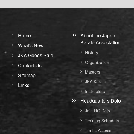
Home
About the Japan
Karate Association
What’s New
History
JKA Goods Sale
Organization
Contact Us
Masters
Sitemap
JKA Karate
Links
Instructors
Headquarters Dojo
Join HQ Dojo
Training Schedule
Traffic Access