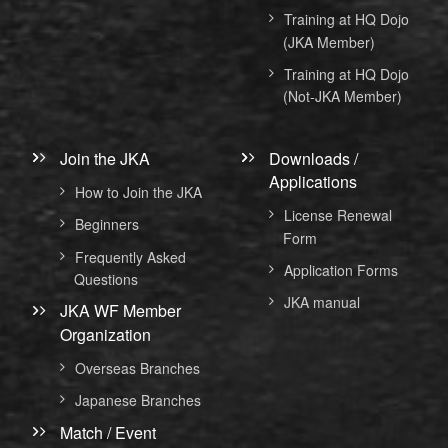
Training at HQ Dojo
(JKA Member)
Training at HQ Dojo
(Not-JKA Member)
Join the JKA
Downloads /
Applications
How to Join the JKA
License Renewal
Beginners
Form
Frequently Asked
Application Forms
Questions
JKA manual
JKA WF Member
Organization
Overseas Branches
Japanese Branches
Match / Event