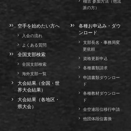
稽古 参加方法（他流
派の方）
空手を始めたい方へ
各種お申込み・ダウ
ンロード
入会の流れ
支部長名・事務局変
よくある質問
更依頼
全国支部検索
資格更新申込
全国支部検索
各種書類請求
海外支部一覧
申請書類ダウンロー
大会結果（全国・世
ド
界大会結果）
各種教材ダウンロー
大会結果（各地区・
ド
県大会）
全空連段位移行申請
他団体段位書換