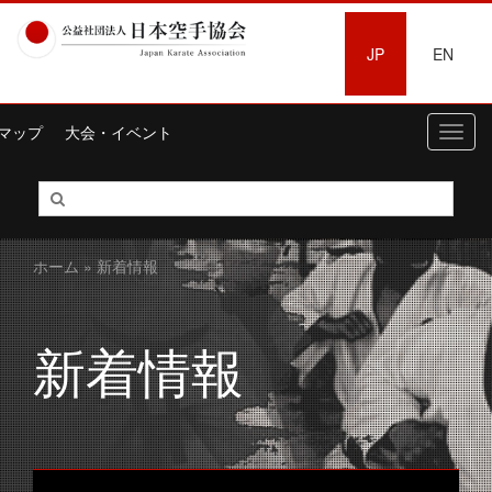
JP
EN
マップ
大会・イベント
Toggl
navig
ホーム
» 新着情報
新着情報