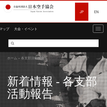
JP
EN
マップ
大会・イベント
Toggl
navig
ホーム
» 各支部活動報告
新着情報 - 各支部
活動報告