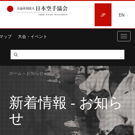
JP
EN
マップ
大会・イベント
Toggl
navig
ホーム
» お知らせ
新着情報 - お知ら
せ