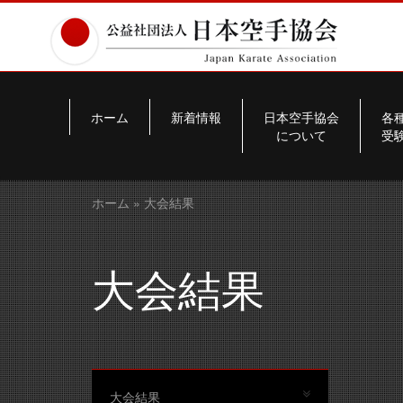
ホーム
新着情報
日本空手協会
各
について
受
ホーム
» 大会結果
大会結果
大会結果