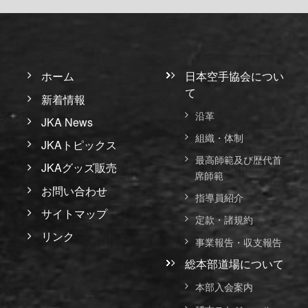
ホーム
日本空手協会につい
て
新着情報
沿革
JKA News
組織・体制
JKAトピックス
最高師範及び歴代首
JKAグッズ販売
席師範
お問い合わせ
指導員紹介
サイトマップ
定款・諸規約
リンク
事業報告・収支報告
総本部道場について
本部入会案内