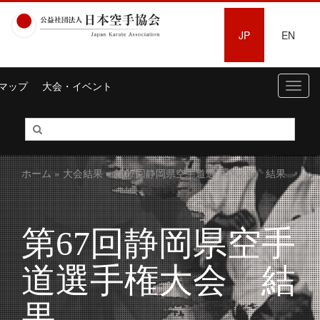
JP
EN
マップ
大会・イベント
Toggl
navig
ホーム
»
大会結果
» 第67回静岡県空手道選手権大会 結果
第67回静岡県空手
道選手権大会 結
果