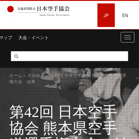
JP
EN
マップ
大会・イベント
Toggl
navig
ホーム
»
大会結果
» 第42回 日本空手協会 熊本県空手道選手
権大会 結果
第42回 日本空手
協会 熊本県空手