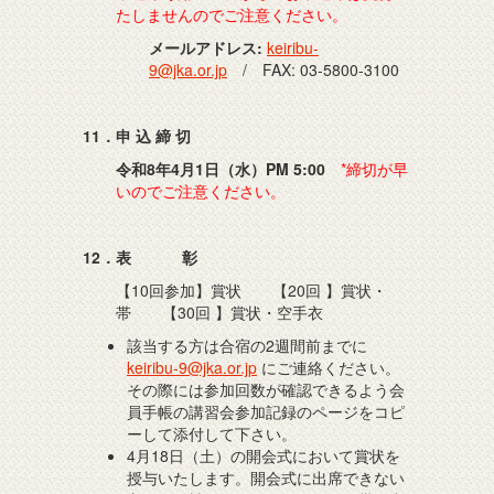
たしませんのでご注意ください。
メールアドレス:
keiribu-
9@jka.or.jp
/ FAX: 03-5800-3100
11．申 込 締 切
令和8年4月1日（水）PM 5:00
*締切が早
いのでご注意ください。
12．表 彰
【10回参加】賞状 【20回 】賞状・
帯 【30回 】賞状・空手衣
該当する方は合宿の2週間前までに
keiribu-9@jka.or.jp
にご連絡ください。
その際には参加回数が確認できるよう会
員手帳の講習会参加記録のページをコピ
ーして添付して下さい。
4月18日（土）の開会式において賞状を
授与いたします。開会式に出席できない