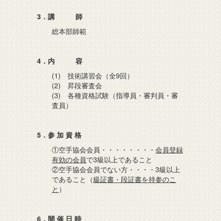
3．講 師
総本部師範
4．内 容
(1) 技術講習会（全9回）
(2) 昇段審査会
(3) 各種資格試験（指導員・審判員・審
査員）
5．参 加 資 格
①空手協会会員・・・・・・・・
会員登録
有効の会員
で3級以上であること
②空手協会会員でない方・・・・3級以上
であること（
級証書・段証書を持参のこ
と
）
6．開 催 日 時