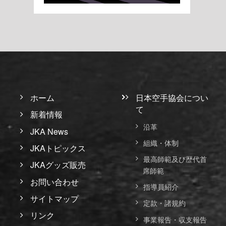
ホーム
日本空手協会につい
て
新着情報
沿革
JKA News
組織・体制
JKAトピックス
最高師範及び歴代首
JKAグッズ販売
席師範
お問い合わせ
指導員紹介
サイトマップ
定款・諸規約
リンク
事業報告・収支報告