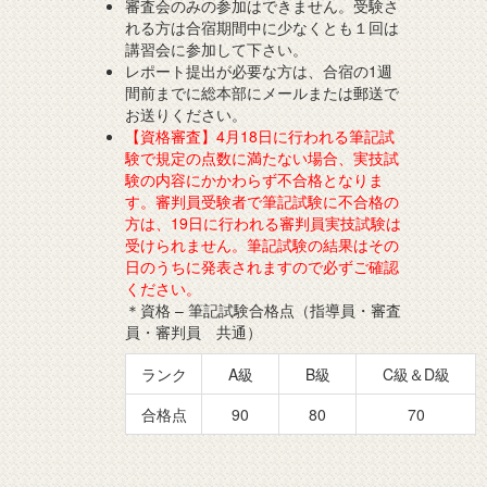
審査会のみの参加はできません。受験さ
れる方は合宿期間中に少なくとも１回は
講習会に参加して下さい。
レポート提出が必要な方は、合宿の1週
間前までに総本部にメールまたは郵送で
お送りください。
【資格審査】4月18日に行われる筆記試
験で規定の点数に満たない場合、実技試
験の内容にかかわらず不合格となりま
す。審判員受験者で筆記試験に不合格の
方は、19日に行われる審判員実技試験は
受けられません。筆記試験の結果はその
日のうちに発表されますので必ずご確認
ください。
＊資格 – 筆記試験合格点（指導員・審査
員・審判員 共通）
ランク
A級
B級
C級＆D級
合格点
90
80
70