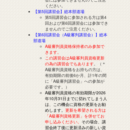
ください。
【第5回講習会】総本部道場
第5回講習会に参加される方は第4
回および第6回講習会には参加でき
ませんのでご注意ください。
【第6回講習会（A級審判講習会）】総本
部道場
A級審判員資格保持者のみ参加で
きます。
この講習会はA級審判員資格更新
の為の講習会でもあります
。（＊
A級審判員資格をお持ちの方は、
有効期限の前後6か月、計1年の間
に「A級審判講習会」への参加が
必要です。）
A級審判員資格の有効期限が2026
年10月31日までに切れてしまう人
は、この機会に資格の更新をお勧
めします。
更新を希望される方は
「A級審判資格更新」を併せてお
申し込みください。
その場合、講
習会終了後に更新済みの新しい資