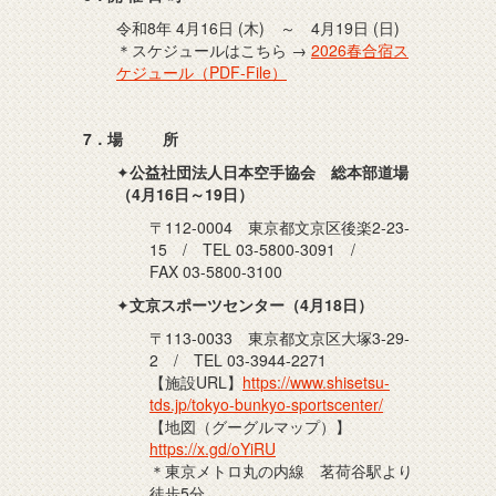
令和8年 4月16日 (木) ～ 4月19日 (日)
＊スケジュールはこちら →
2026春合宿ス
ケジュール（PDF-File）
7．場 所
✦
公益社団法人日本空手協会 総本部道場
（4月16日～19日）
〒112-0004 東京都文京区後楽2-23-
15 / TEL 03-5800-3091 /
FAX 03-5800-3100
✦
文京スポーツセンター（4月18日）
〒113-0033 東京都文京区大塚3-29-
2 / TEL 03-3944-2271
【施設URL】
https://www.shisetsu-
tds.jp/tokyo-bunkyo-sportscenter/
【地図（グーグルマップ）】
https://x.gd/oYiRU
＊東京メトロ丸の内線 茗荷谷駅より
徒歩5分