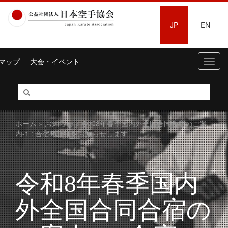
JP
EN
マップ
大会・イベント
Toggl
navig
ホーム
»
お知らせ
» 令和8年春季国内外全国合同合宿のご案
内-1 : 合宿の詳細をお知らせします
令和8年春季国内
外全国合同合宿の