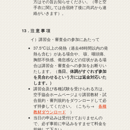
方はその旨お知らせください。（帯と空
手衣に関しては合宿終了後に尚武から連
絡がいきます）。
13．注 意 事 項
イ）講習会・審査会の参加にあたって
37.5℃以上の発熱（過去48時間以内の発
熱も含む）がある場合や、 咳、咽頭痛、
胸部不快感、倦怠感などの症状がある場
合は講習会・審査会への参加をお断りい
たします。（
当日、体調がすぐれず参加
を見合わせるという方には返金対応いた
します。）
講習会及び各種試験を受けられる方は、
空手協会ホームページより講習教材・試
合規約・審判規約をダウンロードして必
ず持参してください。（こちら→
各種
教材ダウンロード
）
当日の申込みは受付けておりませんの
で、必ず事前に申込みをすませて料金を
前納して下さい。