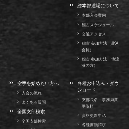
総本部道場について
本部入会案内
稽古スケジュール
交通アクセス
稽古 参加方法（JKA
会員）
稽古 参加方法（他流
派の方）
空手を始めたい方へ
各種お申込み・ダウ
ンロード
入会の流れ
支部長名・事務局変
よくある質問
更依頼
全国支部検索
資格更新申込
全国支部検索
各種書類請求