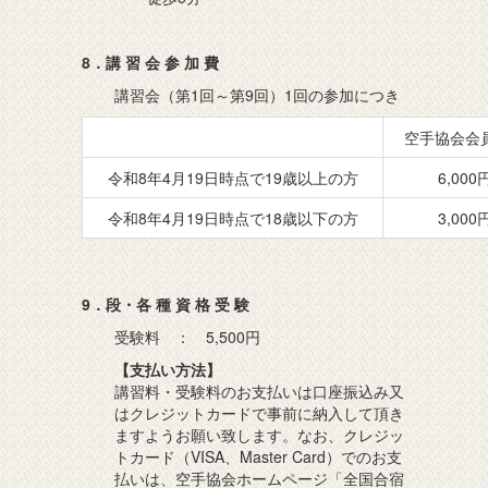
8．講 習 会 参 加 費
講習会（第1回～第9回）1回の参加につき
空手協会会
令和8年4月19日時点で19歳以上の方
6,000
令和8年4月19日時点で18歳以下の方
3,000
9．段・各 種 資 格 受 験
受験料 ： 5,500円
【支払い方法】
講習料・受験料のお支払いは口座振込み又
はクレジットカードで事前に納入して頂き
ますようお願い致します。なお、クレジッ
トカード（VISA、Master Card）でのお支
払いは、空手協会ホームページ「全国合宿