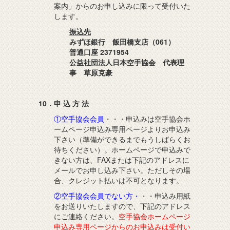
案内」からのお申し込みに限って受付いた
します。
振込先
みずほ銀行 飯田橋支店（061）
普通口座 2371954
公益社団法人日本空手協会 代表理
事 草原克豪
10．申 込 方 法
①空手協会会員
・・・申込みは空手協会ホ
ームページ申込み専用ページよりお申込み
下さい（準備ができるまでもうしばらくお
待ちください）。ホームページで申込みで
きない方は、FAXまたは下記のアドレスに
メールでお申し込み下さい。ただしその場
合、クレジット払いは不可となります。
②空手協会会員でない方・
・・申込み用紙
をお送りいたしますので、下記のアドレス
にご連絡ください。
空手協会ホームページ
申込み専用ページからのお申込みは受付い