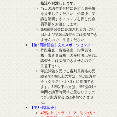
格証をお渡しします。
当日の講習受付時に必ず会員手帳
を提出してください。受講後、受
講を証明するスタンプを押した会
員手帳をお渡しします。
第6回講習会に参加される方は第4
回および第5回講習会には参加でき
ませんのでご注意ください。
【第7回講習会】文京スポーツセンター
昇段審査・資格審査（指導員資
格・審査員資格）の受験者は第7回
講習会には参加できませんのでご
注意下さい。
筆記試験を受ける審判員資格の受
験者で4段以上の方は、第7回講習
会（クラス1・2・3）に参加でき
ます。3段以下の方は、筆記試験の
時間が講習時間帯と重なりますの
で第7回講習会には参加できませ
ん。
【第8回講習会】
4段以上（クラス1・2・3）の方：