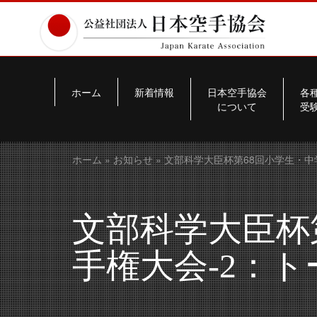
ホーム
新着情報
日本空手協会
各
について
受
ホーム
»
お知らせ
» 文部科学大臣杯第68回小学生・
文部科学大臣杯
手権大会-2：