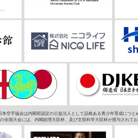
日本空手協会は内閣府認定の公益法人として品格ある青少年育成につと
の全国大会には、内閣総理大臣杯、及び文部科学大臣杯が授与されてお