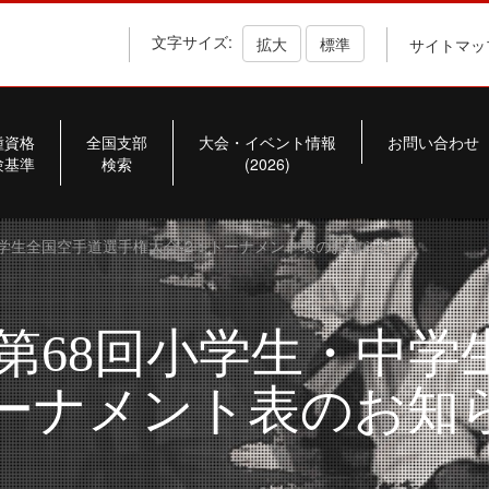
文字サイズ:
拡大
標準
サイトマッ
種資格
全国支部
大会・イベント情報
お問い合わせ
験基準
検索
(2026)
中学生全国空手道選手権大会-2：トーナメント表のお知らせ
第68回小学生・中学
トーナメント表のお知