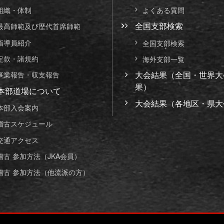
組織・体制
よくある質問
全国支部検索
最高師範及び歴代首席師範
指導員紹介
全国支部検索
定款・諸規約
海外支部一覧
大会結果（全国・世界大
事業報告・収支報告
果）
本部道場について
大会結果（各地区・県大
本部入会案内
稽古スケジュール
交通アクセス
稽古 参加方法（JKA会員）
稽古 参加方法（他流派の方）