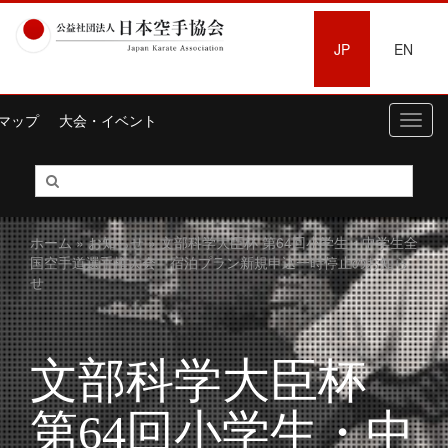
JP
EN
マップ
大会・イベント
Toggl
navig
ホーム
»
お知らせ
» 文部科学大臣杯 第64回小学生・中学生全
国空手道選手権大会 宿泊プラン新規申込一時停止のお知ら
せ
文部科学大臣杯
第64回小学生・中