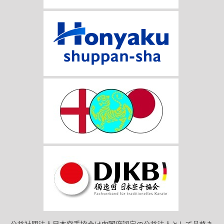
公益社団法人日本空手協会は内閣府認定の公益法人として品格あ