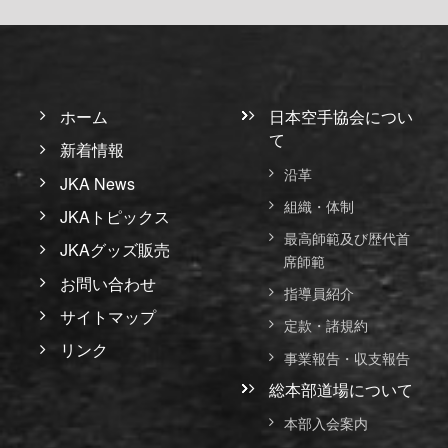
ホーム
日本空手協会につい
て
新着情報
沿革
JKA News
組織・体制
JKAトピックス
最高師範及び歴代首
JKAグッズ販売
席師範
お問い合わせ
指導員紹介
サイトマップ
定款・諸規約
リンク
事業報告・収支報告
総本部道場について
本部入会案内