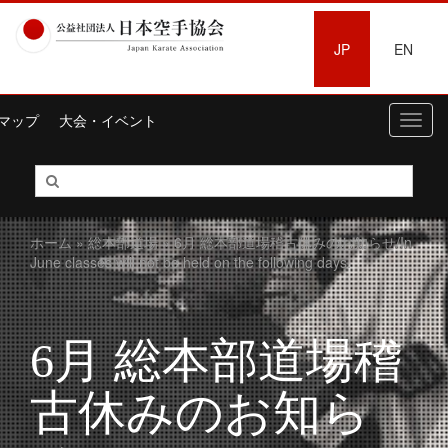
JP
EN
マップ
大会・イベント
Toggl
navig
ホーム
»
総本部道場
» 6月 総本部道場稽古休みのお知らせ/In
June classes will not be held on the following days.
6月 総本部道場稽
古休みのお知ら