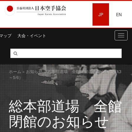
JP
EN
マップ
大会・イベント
Toggl
navig
ホーム
»
お知らせ
» 総本部道場 全館閉館のお知らせ（4/13
～5/6）
総本部道場 全館
閉館のお知らせ