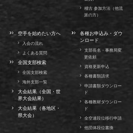
稽古 参加方法（他流
派の方）
空手を始めたい方へ
各種お申込み・ダウ
ンロード
入会の流れ
支部長名・事務局変
よくある質問
更依頼
全国支部検索
資格更新申込
全国支部検索
各種書類請求
海外支部一覧
申請書類ダウンロー
大会結果（全国・世
ド
界大会結果）
各種教材ダウンロー
大会結果（各地区・
ド
県大会）
全空連段位移行申請
他団体段位書換