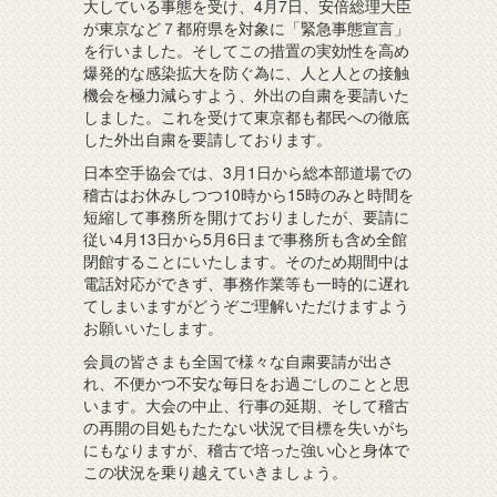
大している事態を受け、4月7日、安倍総理大臣
が東京など７都府県を対象に「緊急事態宣言」
を行いました。そしてこの措置の実効性を高め
爆発的な感染拡大を防ぐ為に、人と人との接触
機会を極力減らすよう、外出の自粛を要請いた
しました。これを受けて東京都も都民への徹底
した外出自粛を要請しております。
日本空手協会では、3月1日から総本部道場での
稽古はお休みしつつ10時から15時のみと時間を
短縮して事務所を開けておりましたが、要請に
従い4月13日から5月6日まで事務所も含め全館
閉館することにいたします。そのため期間中は
電話対応ができず、事務作業等も一時的に遅れ
てしまいますがどうぞご理解いただけますよう
お願いいたします。
会員の皆さまも全国で様々な自粛要請が出さ
れ、不便かつ不安な毎日をお過ごしのことと思
います。大会の中止、行事の延期、そして稽古
の再開の目処もたたない状況で目標を失いがち
にもなりますが、稽古で培った強い心と身体で
この状況を乗り越えていきましょう。