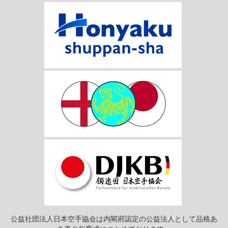
公益社団法人日本空手協会は内閣府認定の公益法人として品格あ