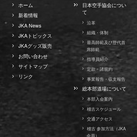
ホーム
日本空手協会につい
て
新着情報
沿革
JKA News
組織・体制
JKAトピックス
最高師範及び歴代首
JKAグッズ販売
席師範
お問い合わせ
指導員紹介
サイトマップ
定款・諸規約
リンク
事業報告・収支報告
総本部道場について
本部入会案内
稽古スケジュール
交通アクセス
稽古 参加方法（JKA
会員）