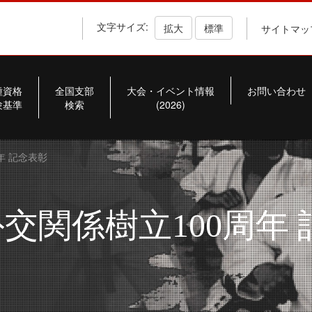
文字サイズ:
拡大
標準
サイトマッ
種資格
全国支部
大会・イベント情報
お問い合わせ
験基準
検索
(2026)
年 記念表彰
交関係樹立100周年