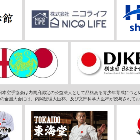
日本空手協会は内閣府認定の公益法人として品格ある青少年育成につと
の全国大会には、内閣総理大臣杯、及び文部科学大臣杯が授与されてお