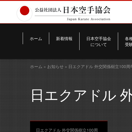
ホーム
新着情報
日本空手協会
各
について
受
ホーム
»
お知らせ
» 日エクアドル 外交関係樹立100周
日エクアドル 外
日エクアドル 外交関係樹立100周