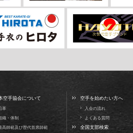
本空手協会について
空手を始めたい方へ
沿革
入会の流れ
組織・体制
よくある質問
全国支部検索
最高師範及び歴代首席師範