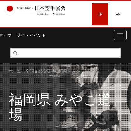
JP
EN
マップ
大会・イベント
Toggl
navig
ホーム
»
全国支部検索
»
福岡県
» みやこ道場
福岡県 みやこ道
場