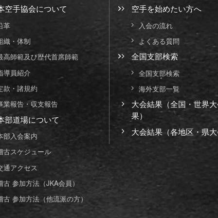
本空手協会について
空手を始めたい方へ
沿革
入会の流れ
組織・体制
よくある質問
全国支部検索
最高師範及び歴代首席師範
指導員紹介
全国支部検索
定款・諸規約
海外支部一覧
大会結果（全国・世界大
事業報告・収支報告
果）
本部道場について
大会結果（各地区・県大
本部入会案内
稽古スケジュール
交通アクセス
稽古 参加方法（JKA会員）
稽古 参加方法（他流派の方）