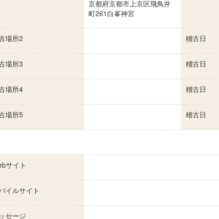
京都府京都市上京区飛鳥井
町261白峯神宮
古場所2
稽古日
古場所3
稽古日
古場所4
稽古日
古場所5
稽古日
ebサイト
バイルサイト
ッセージ