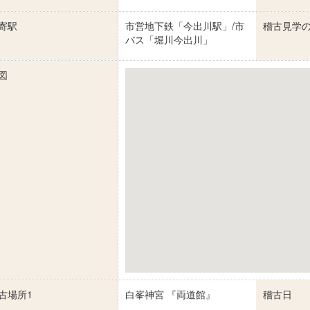
寄駅
市営地下鉄「今出川駅」/市
稽古見学
バス「堀川今出川」
図
古場所1
白峯神宮 『両道館』
稽古日