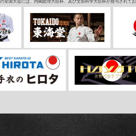
の全国大会には、内閣総理大臣杯、及び文部科学大臣杯が授与されてお