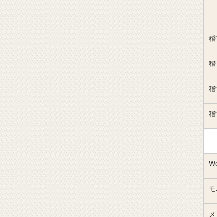
稽
稽
稽
稽
W
モ
メ