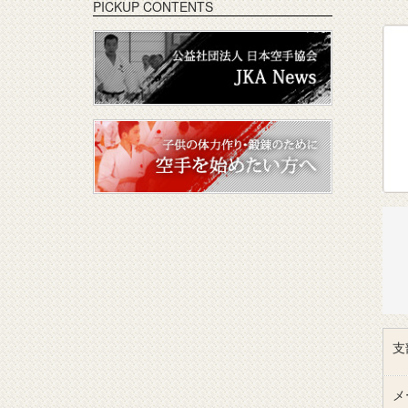
PICKUP CONTENTS
支
メ