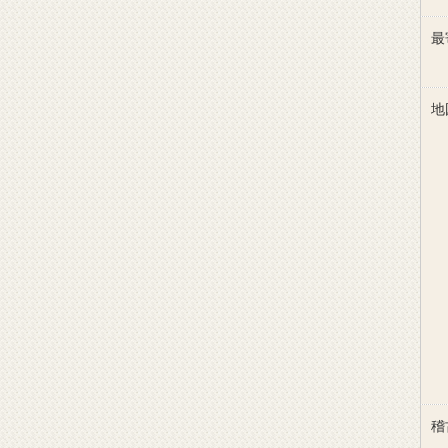
最
地
稽