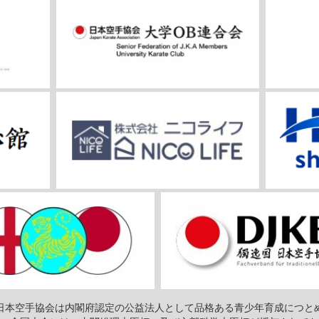
日本空手協会は内閣府認定の公益法人として品格ある青少年育成につと