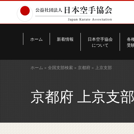
ホーム
新着情報
日本空手協会
各
について
受
ホーム
»
全国支部検索
»
京都府
» 上京支部
京都府 上京支