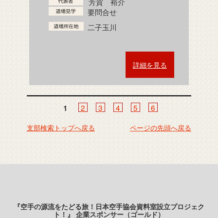
芳賀 裕介
要問合せ
二子玉川
詳細を見る
2
3
4
5
6
1
支部検索トップへ戻る
ページの先頭へ戻る
『空手の源流をたどる旅！日本空手協会資料室設立プロジェク
ト！』 企業スポンサー（ゴールド）