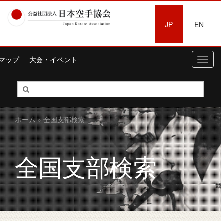
JP
EN
マップ
大会・イベント
Toggl
navig
ホーム
» 全国支部検索
全国支部検索