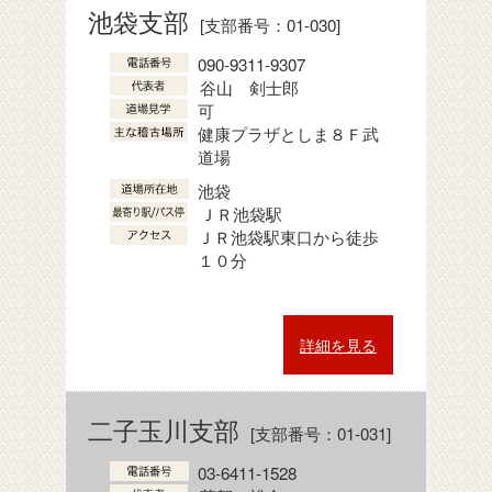
池袋支部
[支部番号：01-030]
090-9311-9307
谷山 剣士郎
可
健康プラザとしま８Ｆ武
道場
池袋
ＪＲ池袋駅
ＪＲ池袋駅東口から徒歩
１０分
詳細を見る
二子玉川支部
[支部番号：01-031]
03-6411-1528