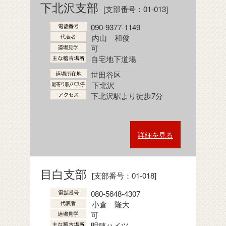
下北沢支部
[支部番号：01-013]
090-9377-1149
内山 和俊
可
自宅地下道場
世田谷区
下北沢
下北沢駅より徒歩7分
詳細を見る
目白支部
[支部番号：01-018]
080-5648-4307
小倉 隆大
可
明穂ハイツ