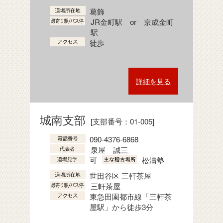
葛飾
JR金町駅 or 京成金町
駅
徒歩
詳細を見る
城南支部
[支部番号：01-005]
090-4376-6868
泉屋 誠三
可
松濤塾
世田谷区 三軒茶屋
三軒茶屋
東急田園都市線「三軒茶
屋駅」から徒歩3分