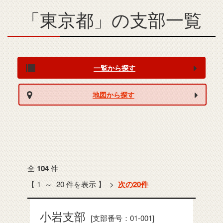
「東京都」
の支部一覧
一覧から探す
地図から探す
全
件
104
【 1 ～ 20 件を表示 】 >
次の20件
小岩支部
[支部番号：01-001]