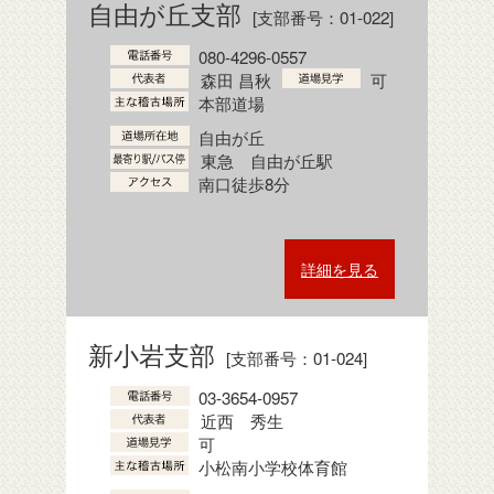
自由が丘支部
[支部番号：01-022]
080-4296-0557
森田 昌秋
可
本部道場
自由が丘
東急 自由が丘駅
南口徒歩8分
詳細を見る
新小岩支部
[支部番号：01-024]
03-3654-0957
近西 秀生
可
小松南小学校体育館