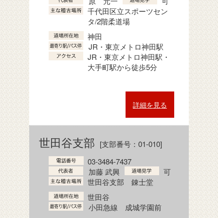
原 元一
可
千代田区立スポーツセン
タ/2階柔道場
神田
JR・東京メトロ神田駅
JR・東京メトロ神田駅・
大手町駅から徒歩5分
詳細を見る
世田谷支部
[支部番号：01-010]
03-3484-7437
加藤 武興
可
世田谷支部 錬士堂
世田谷
小田急線 成城学園前