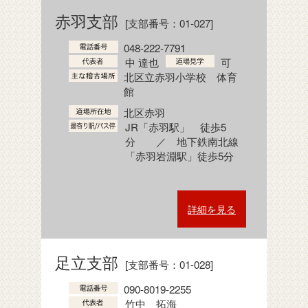
赤羽支部
[支部番号：01-027]
048-222-7791
中 達也
可
北区立赤羽小学校 体育
館
北区赤羽
JR「赤羽駅」 徒歩5
分 ／ 地下鉄南北線
「赤羽岩淵駅」徒歩5分
詳細を見る
足立支部
[支部番号：01-028]
090-8019-2255
竹中 拓海