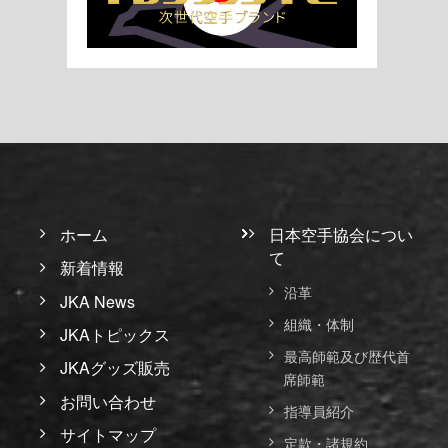
ホーム
日本空手協会につい
て
新着情報
沿革
JKA News
組織・体制
JKAトピックス
最高師範及び歴代首
JKAグッズ販売
席師範
お問い合わせ
指導員紹介
サイトマップ
定款・諸規約