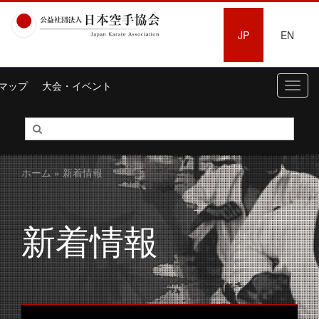
JP
EN
マップ
大会・イベント
Toggl
navig
ホーム
» 新着情報
新着情報