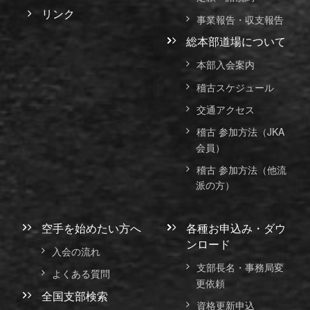
リンク
事業報告・収支報告
総本部道場について
本部入会案内
稽古スケジュール
交通アクセス
稽古 参加方法（JKA
会員）
稽古 参加方法（他流
派の方）
空手を始めたい方へ
各種お申込み・ダウ
ンロード
入会の流れ
支部長名・事務局変
よくある質問
更依頼
全国支部検索
資格更新申込