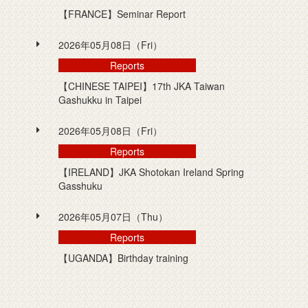
【FRANCE】Seminar Report
2026年05月08日（Fri）
Reports
【CHINESE TAIPEI】17th JKA Taiwan
Gashukku in Taipei
2026年05月08日（Fri）
Reports
【IRELAND】JKA Shotokan Ireland Spring
Gasshuku
2026年05月07日（Thu）
Reports
【UGANDA】Birthday training