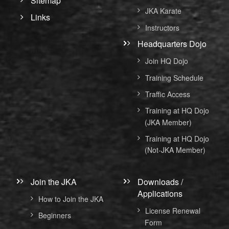
Sitemap
JKA Karate
Links
Instructors
Headquarters Dojo
Join HQ Dojo
Training Schedule
Traffic Access
Training at HQ Dojo
(JKA Member)
Training at HQ Dojo
(Not-JKA Member)
Join the JKA
Downloads /
Applications
How to Join the JKA
License Renewal
Beginners
Form