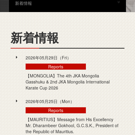
新着情報
新着情報
2026年05月29日（Fri）
Reports
【MONGOLIA】The 4th JKA Mongolia
Gasshuku & 2nd JKA Mongolia International
Karate Cup 2026
2026年05月25日（Mon）
Reports
【MAURITIUS】Message from His Excellency
Mr. Dharambeer Gokhool, G.C.S.K., President of
the Republic of Mauritius.